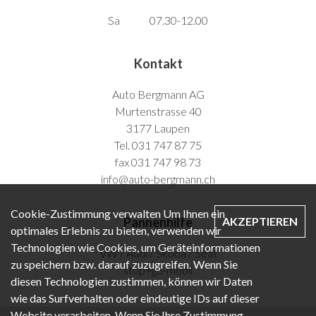
Sa 07.30-12.00
Kontakt
Auto Bergmann AG
Murtenstrasse 40
3177 Laupen
Tel. 031 747 87 75
fax 031 747 98 73
info@auto-bergmann.ch
Cookie-Zustimmung verwalten Um Ihnen ein
AKZEPTIEREN
Pannenhilfe
optimales Erlebnis zu bieten, verwenden wir
Technologien wie Cookies, um Geräteinformationen
VW / Audi / Skoda / Seat
zu speichern bzw. darauf zuzugreifen. Wenn Sie
stop+go-mobil
diesen Technologien zustimmen, können wir Daten
wie das Surfverhalten oder eindeutige IDs auf dieser
Website verarbeiten. Wenn Sie Ihre Zustimmung